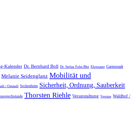
Dr. Bernhard Boll
ng-Kalender
Gartenstadt
Dr. Stefan Fulst-Blei
Ehrenamt
Mobilität und
Melanie Seidenglanz
Sicherheit, Ordnung, Sauberkeit
Seckenheim
dt / Oststadt
Thorsten Riehle
Veranstaltung
Waldhof /
fonsprechstunde
Vereine