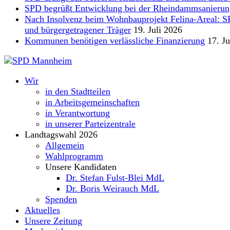
SPD begrüßt Entwicklung bei der Rheindammsanierun
Nach Insolvenz beim Wohnbauprojekt Felina-Areal: SPD 
und bürgergetragener Träger
19. Juli 2026
Kommunen benötigen verlässliche Finanzierung
17. Ju
Wir
in den Stadtteilen
in Arbeitsgemeinschaften
in Verantwortung
in unserer Parteizentrale
Landtagswahl 2026
Allgemein
Wahlprogramm
Unsere Kandidaten
Dr. Stefan Fulst-Blei MdL
Dr. Boris Weirauch MdL
Spenden
Aktuelles
Unsere Zeitung