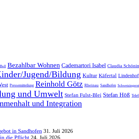
Bezahlbar Wohnen
Cademartori Isabel
Claudia Schöni
Boll
inder/Jugend/Bildung
Kultur
Käfertal
Lindenhof
Reinhold Götz
West
Rheinau
Pressemitteilung
Sandhofen
Schwetzingersta
klung und Umwelt
Stefan Höß
Stefan Fulst-Blei
Tele
menhalt und Integration
gebot in Sandhofen
31. Juli 2026
n die Pflicht
24. Juli 2026