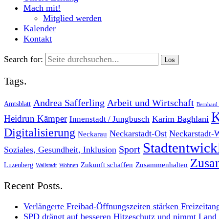
Mach mit!
Mitglied werden
Kalender
Kontakt
Search for:
Tags.
Andrea Safferling
Arbeit und Wirtschaft
Amtsblatt
Bernhard 
K
Heidrun Kämper
Karim Baghlani
Innenstadt / Jungbusch
Digitalisierung
Neckarstadt-Ost
Neckarstadt-
Neckarau
Stadtentwic
Sport
Soziales, Gesundheit, Inklusion
Zusam
Zukunft schaffen
Zusammenhalten
Luzenberg
Wallstadt
Wohnen
Recent Posts.
Verlängerte Freibad-Öffnungszeiten stärken Freizeitan
SPD drängt auf besseren Hitzeschutz und nimmt Land i