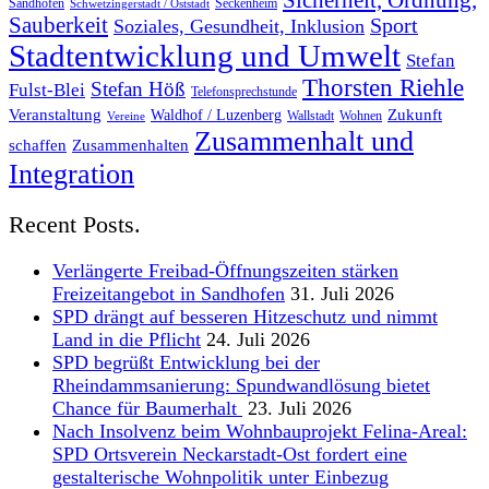
Sicherheit, Ordnung,
Sandhofen
Seckenheim
Schwetzingerstadt / Oststadt
Sauberkeit
Sport
Soziales, Gesundheit, Inklusion
Stadtentwicklung und Umwelt
Stefan
Thorsten Riehle
Stefan Höß
Fulst-Blei
Telefonsprechstunde
Veranstaltung
Zukunft
Waldhof / Luzenberg
Wallstadt
Wohnen
Vereine
Zusammenhalt und
schaffen
Zusammenhalten
Integration
Recent Posts.
Verlängerte Freibad-Öffnungszeiten stärken
Freizeitangebot in Sandhofen
31. Juli 2026
SPD drängt auf besseren Hitzeschutz und nimmt
Land in die Pflicht
24. Juli 2026
SPD begrüßt Entwicklung bei der
Rheindammsanierung: Spundwandlösung bietet
Chance für Baumerhalt
23. Juli 2026
Nach Insolvenz beim Wohnbauprojekt Felina-Areal:
SPD Ortsverein Neckarstadt-Ost fordert eine
gestalterische Wohnpolitik unter Einbezug