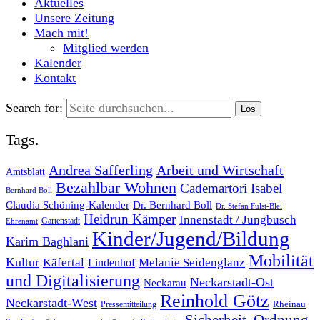
Aktuelles
Unsere Zeitung
Mach mit!
Mitglied werden
Kalender
Kontakt
Search for:
Tags.
Andrea Safferling
Arbeit und Wirtschaft
Amtsblatt
Bezahlbar Wohnen
Cademartori Isabel
Bernhard Boll
Dr. Bernhard Boll
Claudia Schöning-Kalender
Dr. Stefan Fulst-Blei
Heidrun Kämper
Innenstadt / Jungbusch
Gartenstadt
Ehrenamt
Kinder/Jugend/Bildung
Karim Baghlani
Mobilität
Kultur
Käfertal
Melanie Seidenglanz
Lindenhof
und Digitalisierung
Neckarstadt-Ost
Neckarau
Reinhold Götz
Neckarstadt-West
Rheinau
Pressemitteilung