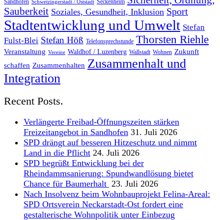
Sicherheit, Ordnung,
Sandhofen
Seckenheim
Schwetzingerstadt / Oststadt
Sauberkeit
Sport
Soziales, Gesundheit, Inklusion
Stadtentwicklung und Umwelt
Stefan
Thorsten Riehle
Stefan Höß
Fulst-Blei
Telefonsprechstunde
Veranstaltung
Zukunft
Waldhof / Luzenberg
Wallstadt
Wohnen
Vereine
Zusammenhalt und
schaffen
Zusammenhalten
Integration
Recent Posts.
Verlängerte Freibad-Öffnungszeiten stärken
Freizeitangebot in Sandhofen
31. Juli 2026
SPD drängt auf besseren Hitzeschutz und nimmt
Land in die Pflicht
24. Juli 2026
SPD begrüßt Entwicklung bei der
Rheindammsanierung: Spundwandlösung bietet
Chance für Baumerhalt
23. Juli 2026
Nach Insolvenz beim Wohnbauprojekt Felina-Areal:
SPD Ortsverein Neckarstadt-Ost fordert eine
gestalterische Wohnpolitik unter Einbezug