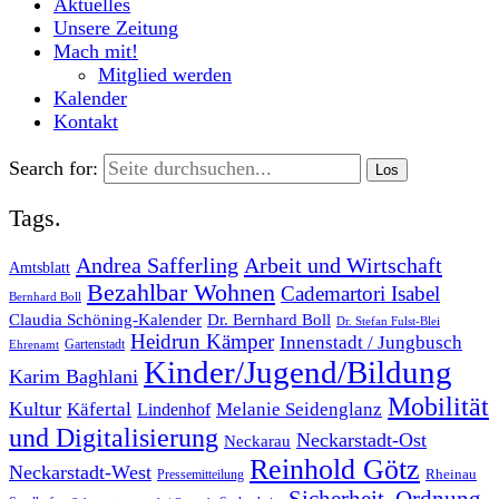
Aktuelles
Unsere Zeitung
Mach mit!
Mitglied werden
Kalender
Kontakt
Search for:
Tags.
Andrea Safferling
Arbeit und Wirtschaft
Amtsblatt
Bezahlbar Wohnen
Cademartori Isabel
Bernhard Boll
Dr. Bernhard Boll
Claudia Schöning-Kalender
Dr. Stefan Fulst-Blei
Heidrun Kämper
Innenstadt / Jungbusch
Gartenstadt
Ehrenamt
Kinder/Jugend/Bildung
Karim Baghlani
Mobilität
Kultur
Käfertal
Melanie Seidenglanz
Lindenhof
und Digitalisierung
Neckarstadt-Ost
Neckarau
Reinhold Götz
Neckarstadt-West
Rheinau
Pressemitteilung