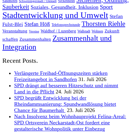
Sicherheit, Ordnung,
Sandhofen
Seckenheim
Schwetzingerstadt / Oststadt
Sauberkeit
Sport
Soziales, Gesundheit, Inklusion
Stadtentwicklung und Umwelt
Stefan
Thorsten Riehle
Stefan Höß
Fulst-Blei
Telefonsprechstunde
Veranstaltung
Zukunft
Waldhof / Luzenberg
Wallstadt
Wohnen
Vereine
Zusammenhalt und
schaffen
Zusammenhalten
Integration
Recent Posts.
Verlängerte Freibad-Öffnungszeiten stärken
Freizeitangebot in Sandhofen
31. Juli 2026
SPD drängt auf besseren Hitzeschutz und nimmt
Land in die Pflicht
24. Juli 2026
SPD begrüßt Entwicklung bei der
Rheindammsanierung: Spundwandlösung bietet
Chance für Baumerhalt
23. Juli 2026
Nach Insolvenz beim Wohnbauprojekt Felina-Areal:
SPD Ortsverein Neckarstadt-Ost fordert eine
gestalterische Wohnpolitik unter Einbezug