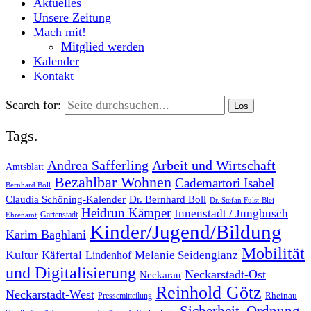
Aktuelles
Unsere Zeitung
Mach mit!
Mitglied werden
Kalender
Kontakt
Search for:
Tags.
Andrea Safferling
Arbeit und Wirtschaft
Amtsblatt
Bezahlbar Wohnen
Cademartori Isabel
Bernhard Boll
Dr. Bernhard Boll
Claudia Schöning-Kalender
Dr. Stefan Fulst-Blei
Heidrun Kämper
Innenstadt / Jungbusch
Gartenstadt
Ehrenamt
Kinder/Jugend/Bildung
Karim Baghlani
Mobilität
Kultur
Käfertal
Melanie Seidenglanz
Lindenhof
und Digitalisierung
Neckarstadt-Ost
Neckarau
Reinhold Götz
Neckarstadt-West
Rheinau
Pressemitteilung