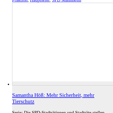
Fraktion
,
Hauptseite
,
SPD Mannheim
Samantha Höß: Mehr Sicherheit, mehr
Tierschutz
Serie: Die SPD-Stadträtinnen und Stadträte stellen