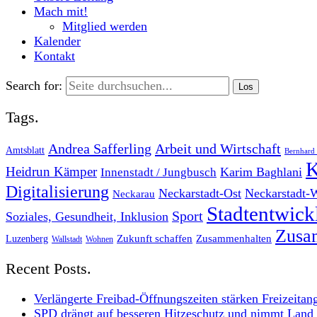
Mach mit!
Mitglied werden
Kalender
Kontakt
Search for:
Tags.
Andrea Safferling
Arbeit und Wirtschaft
Amtsblatt
Bernhard 
K
Heidrun Kämper
Karim Baghlani
Innenstadt / Jungbusch
Digitalisierung
Neckarstadt-Ost
Neckarstadt-
Neckarau
Stadtentwic
Sport
Soziales, Gesundheit, Inklusion
Zusam
Zukunft schaffen
Zusammenhalten
Luzenberg
Wallstadt
Wohnen
Recent Posts.
Verlängerte Freibad-Öffnungszeiten stärken Freizeitan
SPD drängt auf besseren Hitzeschutz und nimmt Land i