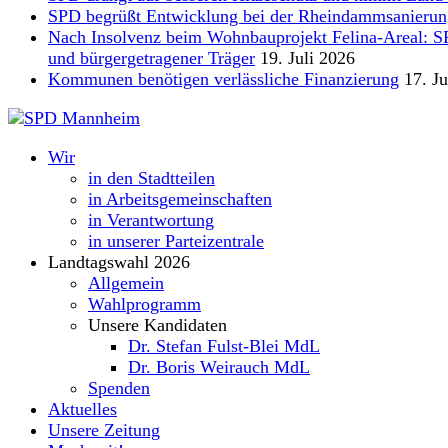
SPD begrüßt Entwicklung bei der Rheindammsanierun
Nach Insolvenz beim Wohnbauprojekt Felina-Areal: SPD 
und bürgergetragener Träger
19. Juli 2026
Kommunen benötigen verlässliche Finanzierung
17. Ju
Wir
in den Stadtteilen
in Arbeitsgemeinschaften
in Verantwortung
in unserer Parteizentrale
Landtagswahl 2026
Allgemein
Wahlprogramm
Unsere Kandidaten
Dr. Stefan Fulst-Blei MdL
Dr. Boris Weirauch MdL
Spenden
Aktuelles
Unsere Zeitung