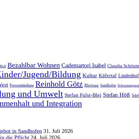
Bezahlbar Wohnen
Cademartori Isabel
Claudia Schöni
Boll
inder/Jugend/Bildung
Kultur
Käfertal
Lindenhof
Reinhold Götz
West
Rheinau
Pressemitteilung
Sandhofen
Schwetzingersta
klung und Umwelt
Stefan Höß
Stefan Fulst-Blei
Tele
menhalt und Integration
gebot in Sandhofen
31. Juli 2026
n die Pflicht
24. Juli 2026