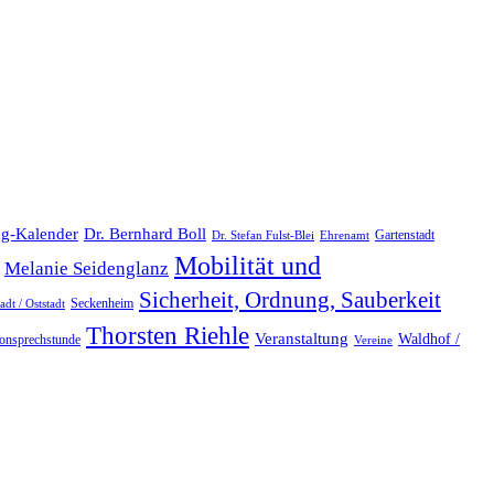
Dr. Bernhard Boll
ng-Kalender
Gartenstadt
Dr. Stefan Fulst-Blei
Ehrenamt
Mobilität und
Melanie Seidenglanz
Sicherheit, Ordnung, Sauberkeit
Seckenheim
dt / Oststadt
Thorsten Riehle
Veranstaltung
Waldhof /
fonsprechstunde
Vereine