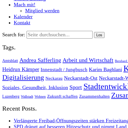
Mach mit!
Mitglied werden
Kalender
Kontakt
Search for:
Tags.
Andrea Safferling
Arbeit und Wirtschaft
Amtsblatt
Bernhard 
K
Heidrun Kämper
Karim Baghlani
Innenstadt / Jungbusch
Digitalisierung
Neckarstadt-Ost
Neckarstadt-
Neckarau
Stadtentwic
Sport
Soziales, Gesundheit, Inklusion
Zusam
Zukunft schaffen
Zusammenhalten
Luzenberg
Wallstadt
Wohnen
Recent Posts.
Verlängerte Freibad-Öffnungszeiten stärken Freizeitan
SPD drängt auf besseren Hitzeschutz und nimmt Land i