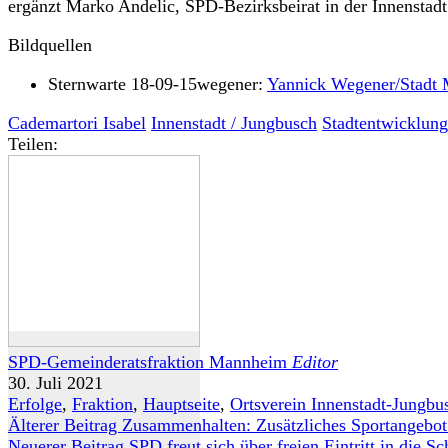
ergänzt Marko Andelic, SPD-Bezirksbeirat in der Innenstadt
Bildquellen
Sternwarte 18-09-15wegener:
Yannick Wegener/Stadt
Cademartori Isabel
Innenstadt / Jungbusch
Stadtentwicklun
Teilen:
SPD-Gemeinderatsfraktion Mannheim
Editor
30. Juli 2021
Erfolge
,
Fraktion
,
Hauptseite
,
Ortsverein Innenstadt-Jungbu
Älterer Beitrag
Zusammenhalten: Zusätzliches Sportangebo
Neuerer Beitrag
SPD freut sich über freien Eintritt in die