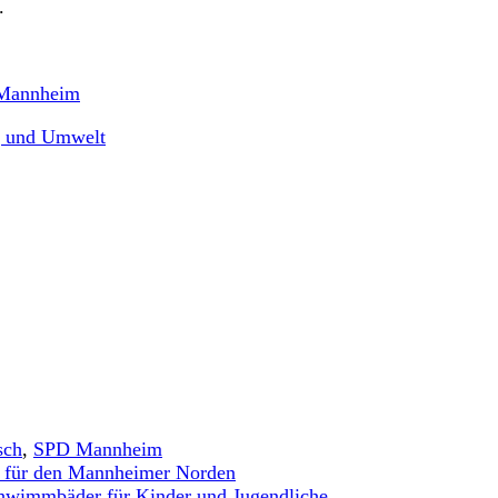
.
 Mannheim
g und Umwelt
sch
,
SPD Mannheim
t für den Mannheimer Norden
 Schwimmbäder für Kinder und Jugendliche