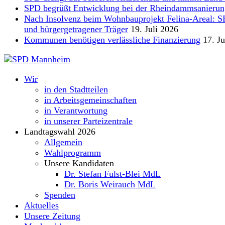
SPD begrüßt Entwicklung bei der Rheindammsanierun
Nach Insolvenz beim Wohnbauprojekt Felina-Areal: SPD 
und bürgergetragener Träger
19. Juli 2026
Kommunen benötigen verlässliche Finanzierung
17. Ju
Wir
in den Stadtteilen
in Arbeitsgemeinschaften
in Verantwortung
in unserer Parteizentrale
Landtagswahl 2026
Allgemein
Wahlprogramm
Unsere Kandidaten
Dr. Stefan Fulst-Blei MdL
Dr. Boris Weirauch MdL
Spenden
Aktuelles
Unsere Zeitung