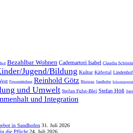
Bezahlbar Wohnen
Cademartori Isabel
Claudia Schöni
Boll
inder/Jugend/Bildung
Kultur
Käfertal
Lindenhof
Reinhold Götz
West
Rheinau
Pressemitteilung
Sandhofen
Schwetzingersta
klung und Umwelt
Stefan Höß
Stefan Fulst-Blei
Tele
menhalt und Integration
gebot in Sandhofen
31. Juli 2026
n die Pflicht
24. Juli 2026