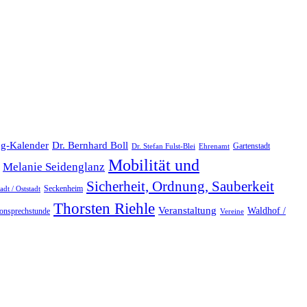
Dr. Bernhard Boll
ng-Kalender
Gartenstadt
Dr. Stefan Fulst-Blei
Ehrenamt
Mobilität und
Melanie Seidenglanz
Sicherheit, Ordnung, Sauberkeit
Seckenheim
dt / Oststadt
Thorsten Riehle
Veranstaltung
Waldhof /
fonsprechstunde
Vereine