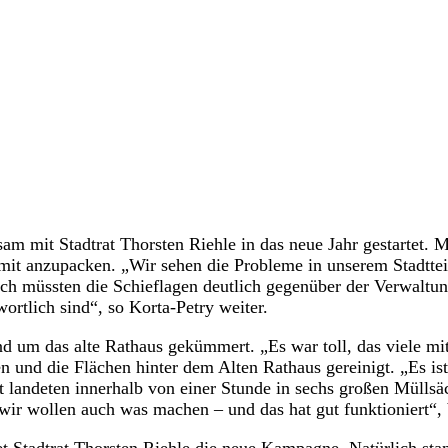
 mit Stadtrat Thorsten Riehle in das neue Jahr gestartet. 
t anzupacken. „Wir sehen die Probleme in unserem Stadtteil,
lich müssten die Schieflagen deutlich gegenüber der Verwaltun
ortlich sind“, so Korta-Petry weiter.
d um das alte Rathaus gekümmert. „Es war toll, das viele mit
 und die Flächen hinter dem Alten Rathaus gereinigt. „Es is
rat landeten innerhalb von einer Stunde in sechs großen Müll
ir wollen auch was machen – und das hat gut funktioniert“, b
t Stadtrat Thorsten Riehle die neue Kampagne. Natürlich st