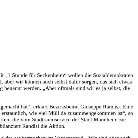
Mit „1 Stunde für Seckenheim“ wollen die Sozialdemokraten
 aber wir können auch selbst dafür sorgen, das sich etwas
g benannt werden. „Aber oftmals sind wir es ja selbst, die
gemacht hat“, erklärt Bezirksbeirat Giuseppe Randisi. Eine
t erstaunlich, wie viel Müll da zusammengekommen ist“, so
säcken, die vom Stadtraumservice der Stadt Mannheim zur
ilanziert Randisi die Aktion.
and das saubermachen im Vordergrund. „Wir sind aber auch