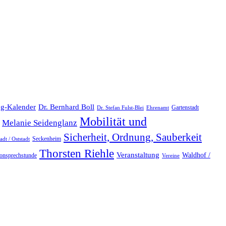
Dr. Bernhard Boll
ng-Kalender
Gartenstadt
Dr. Stefan Fulst-Blei
Ehrenamt
Mobilität und
Melanie Seidenglanz
Sicherheit, Ordnung, Sauberkeit
Seckenheim
dt / Oststadt
Thorsten Riehle
Veranstaltung
Waldhof /
fonsprechstunde
Vereine