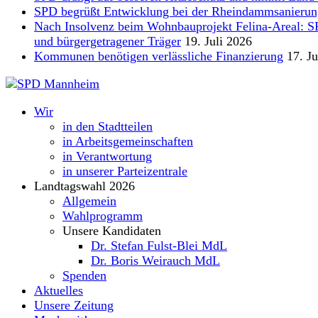
SPD begrüßt Entwicklung bei der Rheindammsanierun
Nach Insolvenz beim Wohnbauprojekt Felina-Areal: SPD 
und bürgergetragener Träger
19. Juli 2026
Kommunen benötigen verlässliche Finanzierung
17. Ju
Wir
in den Stadtteilen
in Arbeitsgemeinschaften
in Verantwortung
in unserer Parteizentrale
Landtagswahl 2026
Allgemein
Wahlprogramm
Unsere Kandidaten
Dr. Stefan Fulst-Blei MdL
Dr. Boris Weirauch MdL
Spenden
Aktuelles
Unsere Zeitung