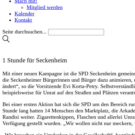
Mach mit!
Mitglied werden
Kalender
Kontakt
Seite durchsuchen...
1 Stunde für Seckenheim
Mit einer neuen Kampagne ist die SPD Seckenheim gemeinsam
die Seckenheimer Bürgerinnen und Bürger dazu animieren, mi
ändert“, so die Vorsitzende Evi Korta-Petry. Selbstverständ
beispielsweise für Unrat auf den Straßen und Plätzen verantw
Bei einer ersten Aktion hat sich die SPD um den Bereich run
Stunde lang hatten 14 Menschen den Marktplatz, die Arkaden
Randisi weiter. Zigarettenkippen, Flaschen und allerlei Un
Verfügung gestellt wurden. „Wir wollen nicht nur meckern, w
„Wir brauchen ein Umdenken in der Gesellschaft“, begründe