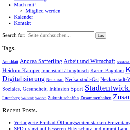
Mach mit!
Mitglied werden
Kalender
Kontakt
Search for:
Tags.
Andrea Safferling
Arbeit und Wirtschaft
Amtsblatt
Bernhard 
K
Heidrun Kämper
Karim Baghlani
Innenstadt / Jungbusch
Digitalisierung
Neckarstadt-Ost
Neckarstadt-
Neckarau
Stadtentwic
Sport
Soziales, Gesundheit, Inklusion
Zusam
Zukunft schaffen
Zusammenhalten
Luzenberg
Wallstadt
Wohnen
Recent Posts.
Verlängerte Freibad-Öffnungszeiten stärken Freizeitan
SPD drängt auf besseren Hitzeschutz und nimmt Land i