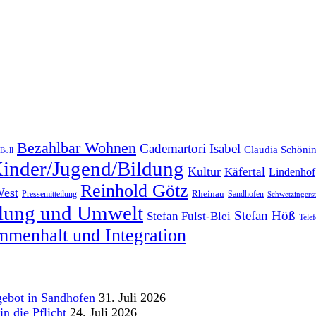
Bezahlbar Wohnen
Cademartori Isabel
Claudia Schöni
Boll
inder/Jugend/Bildung
Kultur
Käfertal
Lindenhof
Reinhold Götz
West
Rheinau
Pressemitteilung
Sandhofen
Schwetzingersta
klung und Umwelt
Stefan Höß
Stefan Fulst-Blei
Tele
menhalt und Integration
gebot in Sandhofen
31. Juli 2026
n die Pflicht
24. Juli 2026