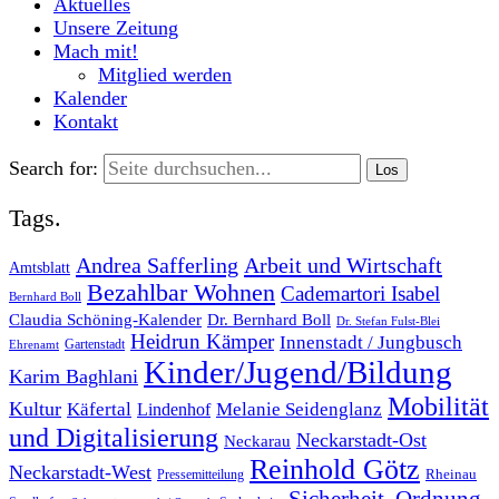
Aktuelles
Unsere Zeitung
Mach mit!
Mitglied werden
Kalender
Kontakt
Search for:
Tags.
Andrea Safferling
Arbeit und Wirtschaft
Amtsblatt
Bezahlbar Wohnen
Cademartori Isabel
Bernhard Boll
Dr. Bernhard Boll
Claudia Schöning-Kalender
Dr. Stefan Fulst-Blei
Heidrun Kämper
Innenstadt / Jungbusch
Gartenstadt
Ehrenamt
Kinder/Jugend/Bildung
Karim Baghlani
Mobilität
Kultur
Käfertal
Melanie Seidenglanz
Lindenhof
und Digitalisierung
Neckarstadt-Ost
Neckarau
Reinhold Götz
Neckarstadt-West
Rheinau
Pressemitteilung