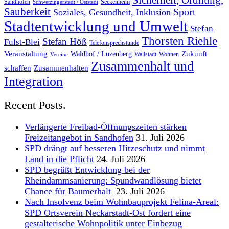
Sicherheit, Ordnung,
Sandhofen
Seckenheim
Schwetzingerstadt / Oststadt
Sauberkeit
Sport
Soziales, Gesundheit, Inklusion
Stadtentwicklung und Umwelt
Stefan
Thorsten Riehle
Stefan Höß
Fulst-Blei
Telefonsprechstunde
Veranstaltung
Zukunft
Waldhof / Luzenberg
Wallstadt
Wohnen
Vereine
Zusammenhalt und
schaffen
Zusammenhalten
Integration
Recent Posts.
Verlängerte Freibad-Öffnungszeiten stärken
Freizeitangebot in Sandhofen
31. Juli 2026
SPD drängt auf besseren Hitzeschutz und nimmt
Land in die Pflicht
24. Juli 2026
SPD begrüßt Entwicklung bei der
Rheindammsanierung: Spundwandlösung bietet
Chance für Baumerhalt
23. Juli 2026
Nach Insolvenz beim Wohnbauprojekt Felina-Areal:
SPD Ortsverein Neckarstadt-Ost fordert eine
gestalterische Wohnpolitik unter Einbezug