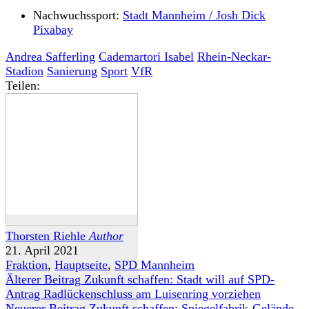
Nachwuchssport:
Stadt Mannheim / Josh Dick
Pixabay
Andrea Safferling
Cademartori Isabel
Rhein-Neckar-
Stadion
Sanierung
Sport
VfR
Teilen:
Thorsten Riehle
Author
21. April 2021
Fraktion
,
Hauptseite
,
SPD Mannheim
Älterer Beitrag
Zukunft schaffen: Stadt will auf SPD-
Antrag Radlückenschluss am Luisenring vorziehen
Neuerer Beitrag
Zukunft schaffen: Spiegelfabrik-Gelände