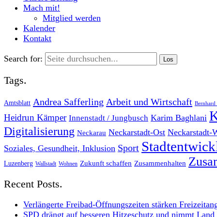
Mach mit!
Mitglied werden
Kalender
Kontakt
Search for:
Tags.
Andrea Safferling
Arbeit und Wirtschaft
Amtsblatt
Bernhard 
K
Heidrun Kämper
Karim Baghlani
Innenstadt / Jungbusch
Digitalisierung
Neckarstadt-Ost
Neckarstadt-
Neckarau
Stadtentwic
Sport
Soziales, Gesundheit, Inklusion
Zusam
Zukunft schaffen
Zusammenhalten
Luzenberg
Wallstadt
Wohnen
Recent Posts.
Verlängerte Freibad-Öffnungszeiten stärken Freizeitan
SPD drängt auf besseren Hitzeschutz und nimmt Land i