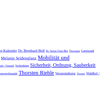
Dr. Bernhard Boll
ng-Kalender
Gartenstadt
Dr. Stefan Fulst-Blei
Ehrenamt
Mobilität und
Melanie Seidenglanz
Sicherheit, Ordnung, Sauberkeit
Seckenheim
dt / Oststadt
Thorsten Riehle
Veranstaltung
Waldhof /
fonsprechstunde
Vereine