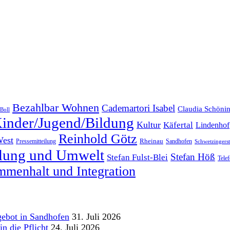
Bezahlbar Wohnen
Cademartori Isabel
Claudia Schöni
Boll
inder/Jugend/Bildung
Kultur
Käfertal
Lindenhof
Reinhold Götz
West
Rheinau
Pressemitteilung
Sandhofen
Schwetzingersta
klung und Umwelt
Stefan Höß
Stefan Fulst-Blei
Tele
menhalt und Integration
gebot in Sandhofen
31. Juli 2026
n die Pflicht
24. Juli 2026