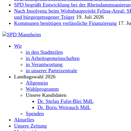
SPD begrüßt Entwicklung bei der Rheindammsanierun
Nach Insolvenz beim Wohnbauprojekt Felina-Areal: SPD 
und bürgergetragener Träger
19. Juli 2026
Kommunen benötigen verlässliche Finanzierung
17. Ju
Wir
in den Stadtteilen
in Arbeitsgemeinschaften
in Verantwortung
in unserer Parteizentrale
Landtagswahl 2026
Allgemein
Wahlprogramm
Unsere Kandidaten
Dr. Stefan Fulst-Blei MdL
Dr. Boris Weirauch MdL
Spenden
Aktuelles
Unsere Zeitung