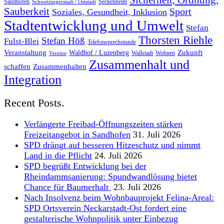
Sicherheit, Ordnung,
Sandhofen
Seckenheim
Schwetzingerstadt / Oststadt
Sauberkeit
Sport
Soziales, Gesundheit, Inklusion
Stadtentwicklung und Umwelt
Stefan
Thorsten Riehle
Stefan Höß
Fulst-Blei
Telefonsprechstunde
Veranstaltung
Zukunft
Waldhof / Luzenberg
Wallstadt
Wohnen
Vereine
Zusammenhalt und
schaffen
Zusammenhalten
Integration
Recent Posts.
Verlängerte Freibad-Öffnungszeiten stärken
Freizeitangebot in Sandhofen
31. Juli 2026
SPD drängt auf besseren Hitzeschutz und nimmt
Land in die Pflicht
24. Juli 2026
SPD begrüßt Entwicklung bei der
Rheindammsanierung: Spundwandlösung bietet
Chance für Baumerhalt
23. Juli 2026
Nach Insolvenz beim Wohnbauprojekt Felina-Areal:
SPD Ortsverein Neckarstadt-Ost fordert eine
gestalterische Wohnpolitik unter Einbezug