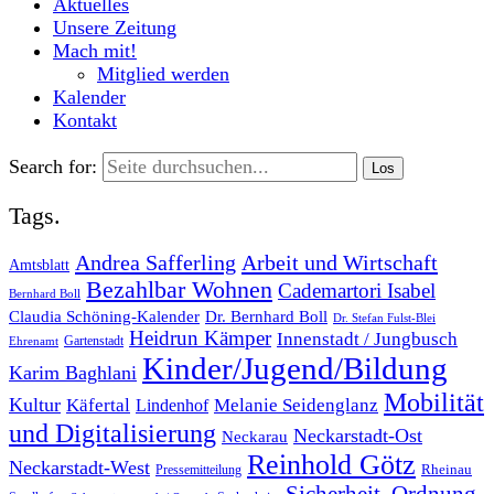
Aktuelles
Unsere Zeitung
Mach mit!
Mitglied werden
Kalender
Kontakt
Search for:
Tags.
Andrea Safferling
Arbeit und Wirtschaft
Amtsblatt
Bezahlbar Wohnen
Cademartori Isabel
Bernhard Boll
Dr. Bernhard Boll
Claudia Schöning-Kalender
Dr. Stefan Fulst-Blei
Heidrun Kämper
Innenstadt / Jungbusch
Gartenstadt
Ehrenamt
Kinder/Jugend/Bildung
Karim Baghlani
Mobilität
Kultur
Käfertal
Melanie Seidenglanz
Lindenhof
und Digitalisierung
Neckarstadt-Ost
Neckarau
Reinhold Götz
Neckarstadt-West
Rheinau
Pressemitteilung