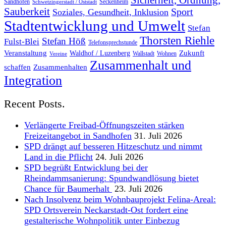
Sicherheit, Ordnung,
Sandhofen
Seckenheim
Schwetzingerstadt / Oststadt
Sauberkeit
Sport
Soziales, Gesundheit, Inklusion
Stadtentwicklung und Umwelt
Stefan
Thorsten Riehle
Stefan Höß
Fulst-Blei
Telefonsprechstunde
Veranstaltung
Zukunft
Waldhof / Luzenberg
Wallstadt
Wohnen
Vereine
Zusammenhalt und
schaffen
Zusammenhalten
Integration
Recent Posts.
Verlängerte Freibad-Öffnungszeiten stärken
Freizeitangebot in Sandhofen
31. Juli 2026
SPD drängt auf besseren Hitzeschutz und nimmt
Land in die Pflicht
24. Juli 2026
SPD begrüßt Entwicklung bei der
Rheindammsanierung: Spundwandlösung bietet
Chance für Baumerhalt
23. Juli 2026
Nach Insolvenz beim Wohnbauprojekt Felina-Areal:
SPD Ortsverein Neckarstadt-Ost fordert eine
gestalterische Wohnpolitik unter Einbezug