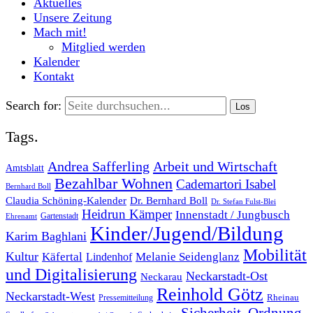
Aktuelles
Unsere Zeitung
Mach mit!
Mitglied werden
Kalender
Kontakt
Search for:
Tags.
Andrea Safferling
Arbeit und Wirtschaft
Amtsblatt
Bezahlbar Wohnen
Cademartori Isabel
Bernhard Boll
Dr. Bernhard Boll
Claudia Schöning-Kalender
Dr. Stefan Fulst-Blei
Heidrun Kämper
Innenstadt / Jungbusch
Gartenstadt
Ehrenamt
Kinder/Jugend/Bildung
Karim Baghlani
Mobilität
Kultur
Käfertal
Melanie Seidenglanz
Lindenhof
und Digitalisierung
Neckarstadt-Ost
Neckarau
Reinhold Götz
Neckarstadt-West
Rheinau
Pressemitteilung