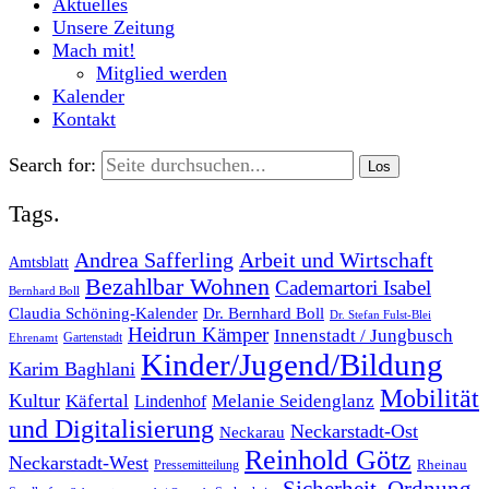
Aktuelles
Unsere Zeitung
Mach mit!
Mitglied werden
Kalender
Kontakt
Search for:
Tags.
Andrea Safferling
Arbeit und Wirtschaft
Amtsblatt
Bezahlbar Wohnen
Cademartori Isabel
Bernhard Boll
Dr. Bernhard Boll
Claudia Schöning-Kalender
Dr. Stefan Fulst-Blei
Heidrun Kämper
Innenstadt / Jungbusch
Gartenstadt
Ehrenamt
Kinder/Jugend/Bildung
Karim Baghlani
Mobilität
Kultur
Käfertal
Melanie Seidenglanz
Lindenhof
und Digitalisierung
Neckarstadt-Ost
Neckarau
Reinhold Götz
Neckarstadt-West
Rheinau
Pressemitteilung