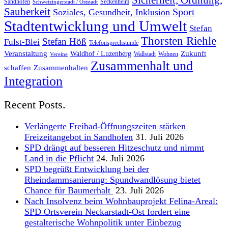
Sicherheit, Ordnung,
Sandhofen
Seckenheim
Schwetzingerstadt / Oststadt
Sauberkeit
Sport
Soziales, Gesundheit, Inklusion
Stadtentwicklung und Umwelt
Stefan
Thorsten Riehle
Stefan Höß
Fulst-Blei
Telefonsprechstunde
Veranstaltung
Zukunft
Waldhof / Luzenberg
Wallstadt
Wohnen
Vereine
Zusammenhalt und
schaffen
Zusammenhalten
Integration
Recent Posts.
Verlängerte Freibad-Öffnungszeiten stärken
Freizeitangebot in Sandhofen
31. Juli 2026
SPD drängt auf besseren Hitzeschutz und nimmt
Land in die Pflicht
24. Juli 2026
SPD begrüßt Entwicklung bei der
Rheindammsanierung: Spundwandlösung bietet
Chance für Baumerhalt
23. Juli 2026
Nach Insolvenz beim Wohnbauprojekt Felina-Areal:
SPD Ortsverein Neckarstadt-Ost fordert eine
gestalterische Wohnpolitik unter Einbezug