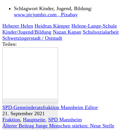
Schlagwort Kinder, Jugend, Bildung:
www.picjumbo.com , Pixabay
Heberer Helen
Heidrun Kämper
Helene-Lange-Schule
Kinder/Jugend/Bildung
Nazan Kapan
Schulsozialarbeit
Schwetzingerstadt / Oststadt
Teilen:
SPD-Gemeinderatsfraktion Mannheim
Editor
21. September 2021
Fraktion
,
Hauptseite
,
SPD Mannheim
Älterer Beitrag
Junge Menschen stärken: Neue Stelle