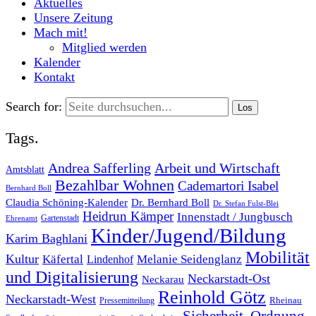
Aktuelles
Unsere Zeitung
Mach mit!
Mitglied werden
Kalender
Kontakt
Search for:
Tags.
Andrea Safferling
Arbeit und Wirtschaft
Amtsblatt
Bezahlbar Wohnen
Cademartori Isabel
Bernhard Boll
Dr. Bernhard Boll
Claudia Schöning-Kalender
Dr. Stefan Fulst-Blei
Heidrun Kämper
Innenstadt / Jungbusch
Gartenstadt
Ehrenamt
Kinder/Jugend/Bildung
Karim Baghlani
Mobilität
Kultur
Käfertal
Melanie Seidenglanz
Lindenhof
und Digitalisierung
Neckarstadt-Ost
Neckarau
Reinhold Götz
Neckarstadt-West
Rheinau
Pressemitteilung