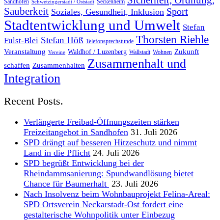
Sicherheit, Ordnung,
Sandhofen
Seckenheim
Schwetzingerstadt / Oststadt
Sauberkeit
Sport
Soziales, Gesundheit, Inklusion
Stadtentwicklung und Umwelt
Stefan
Thorsten Riehle
Stefan Höß
Fulst-Blei
Telefonsprechstunde
Veranstaltung
Zukunft
Waldhof / Luzenberg
Wallstadt
Wohnen
Vereine
Zusammenhalt und
schaffen
Zusammenhalten
Integration
Recent Posts.
Verlängerte Freibad-Öffnungszeiten stärken
Freizeitangebot in Sandhofen
31. Juli 2026
SPD drängt auf besseren Hitzeschutz und nimmt
Land in die Pflicht
24. Juli 2026
SPD begrüßt Entwicklung bei der
Rheindammsanierung: Spundwandlösung bietet
Chance für Baumerhalt
23. Juli 2026
Nach Insolvenz beim Wohnbauprojekt Felina-Areal:
SPD Ortsverein Neckarstadt-Ost fordert eine
gestalterische Wohnpolitik unter Einbezug