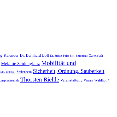
Dr. Bernhard Boll
ng-Kalender
Gartenstadt
Dr. Stefan Fulst-Blei
Ehrenamt
Mobilität und
Melanie Seidenglanz
Sicherheit, Ordnung, Sauberkeit
Seckenheim
dt / Oststadt
Thorsten Riehle
Veranstaltung
Waldhof /
fonsprechstunde
Vereine