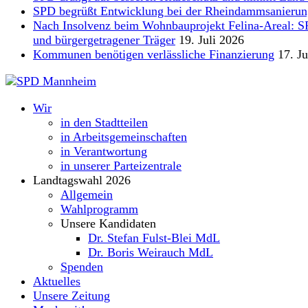
SPD begrüßt Entwicklung bei der Rheindammsanierun
Nach Insolvenz beim Wohnbauprojekt Felina-Areal: SPD 
und bürgergetragener Träger
19. Juli 2026
Kommunen benötigen verlässliche Finanzierung
17. Ju
Wir
in den Stadtteilen
in Arbeitsgemeinschaften
in Verantwortung
in unserer Parteizentrale
Landtagswahl 2026
Allgemein
Wahlprogramm
Unsere Kandidaten
Dr. Stefan Fulst-Blei MdL
Dr. Boris Weirauch MdL
Spenden
Aktuelles
Unsere Zeitung