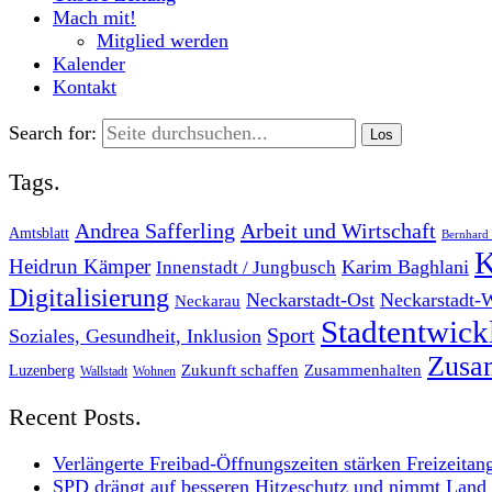
Mach mit!
Mitglied werden
Kalender
Kontakt
Search for:
Tags.
Andrea Safferling
Arbeit und Wirtschaft
Amtsblatt
Bernhard 
K
Heidrun Kämper
Karim Baghlani
Innenstadt / Jungbusch
Digitalisierung
Neckarstadt-Ost
Neckarstadt-
Neckarau
Stadtentwic
Sport
Soziales, Gesundheit, Inklusion
Zusam
Zukunft schaffen
Zusammenhalten
Luzenberg
Wallstadt
Wohnen
Recent Posts.
Verlängerte Freibad-Öffnungszeiten stärken Freizeitan
SPD drängt auf besseren Hitzeschutz und nimmt Land i