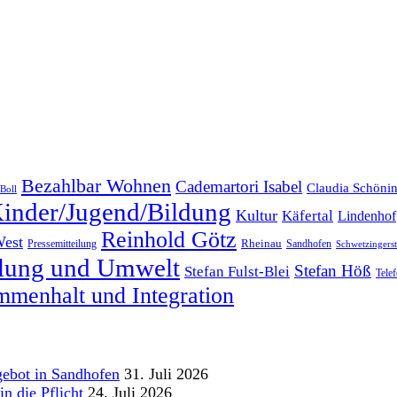
Bezahlbar Wohnen
Cademartori Isabel
Claudia Schöni
Boll
inder/Jugend/Bildung
Kultur
Käfertal
Lindenhof
Reinhold Götz
West
Rheinau
Pressemitteilung
Sandhofen
Schwetzingersta
klung und Umwelt
Stefan Höß
Stefan Fulst-Blei
Tele
menhalt und Integration
gebot in Sandhofen
31. Juli 2026
n die Pflicht
24. Juli 2026