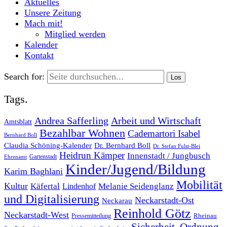
Aktuelles
Unsere Zeitung
Mach mit!
Mitglied werden
Kalender
Kontakt
Search for:
Tags.
Andrea Safferling
Arbeit und Wirtschaft
Amtsblatt
Bezahlbar Wohnen
Cademartori Isabel
Bernhard Boll
Dr. Bernhard Boll
Claudia Schöning-Kalender
Dr. Stefan Fulst-Blei
Heidrun Kämper
Innenstadt / Jungbusch
Gartenstadt
Ehrenamt
Kinder/Jugend/Bildung
Karim Baghlani
Mobilität
Kultur
Käfertal
Melanie Seidenglanz
Lindenhof
und Digitalisierung
Neckarstadt-Ost
Neckarau
Reinhold Götz
Neckarstadt-West
Rheinau
Pressemitteilung