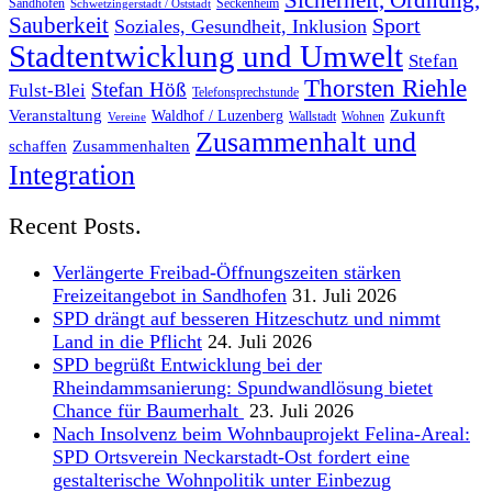
Sicherheit, Ordnung,
Sandhofen
Seckenheim
Schwetzingerstadt / Oststadt
Sauberkeit
Sport
Soziales, Gesundheit, Inklusion
Stadtentwicklung und Umwelt
Stefan
Thorsten Riehle
Stefan Höß
Fulst-Blei
Telefonsprechstunde
Veranstaltung
Zukunft
Waldhof / Luzenberg
Wallstadt
Wohnen
Vereine
Zusammenhalt und
schaffen
Zusammenhalten
Integration
Recent Posts.
Verlängerte Freibad-Öffnungszeiten stärken
Freizeitangebot in Sandhofen
31. Juli 2026
SPD drängt auf besseren Hitzeschutz und nimmt
Land in die Pflicht
24. Juli 2026
SPD begrüßt Entwicklung bei der
Rheindammsanierung: Spundwandlösung bietet
Chance für Baumerhalt
23. Juli 2026
Nach Insolvenz beim Wohnbauprojekt Felina-Areal:
SPD Ortsverein Neckarstadt-Ost fordert eine
gestalterische Wohnpolitik unter Einbezug