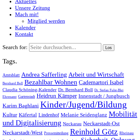
Aktuelles
Unsere Zeitung
Mach mit!
Mitglied werden
Kalender
Kontakt
Search for:
Tags.
Andrea Safferling
Arbeit und Wirtschaft
Amtsblatt
Bezahlbar Wohnen
Cademartori Isabel
Bernhard Boll
Dr. Bernhard Boll
Claudia Schöning-Kalender
Dr. Stefan Fulst-Blei
Heidrun Kämper
Innenstadt / Jungbusch
Gartenstadt
Ehrenamt
Kinder/Jugend/Bildung
Karim Baghlani
Mobilität
Kultur
Käfertal
Melanie Seidenglanz
Lindenhof
und Digitalisierung
Neckarstadt-Ost
Neckarau
Reinhold Götz
Neckarstadt-West
Rheinau
Pressemitteilung