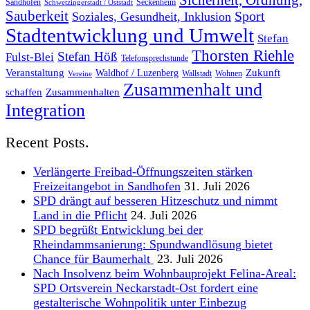
Sicherheit, Ordnung,
Sandhofen
Seckenheim
Schwetzingerstadt / Oststadt
Sauberkeit
Sport
Soziales, Gesundheit, Inklusion
Stadtentwicklung und Umwelt
Stefan
Thorsten Riehle
Stefan Höß
Fulst-Blei
Telefonsprechstunde
Veranstaltung
Zukunft
Waldhof / Luzenberg
Wallstadt
Wohnen
Vereine
Zusammenhalt und
schaffen
Zusammenhalten
Integration
Recent Posts.
Verlängerte Freibad-Öffnungszeiten stärken
Freizeitangebot in Sandhofen
31. Juli 2026
SPD drängt auf besseren Hitzeschutz und nimmt
Land in die Pflicht
24. Juli 2026
SPD begrüßt Entwicklung bei der
Rheindammsanierung: Spundwandlösung bietet
Chance für Baumerhalt
23. Juli 2026
Nach Insolvenz beim Wohnbauprojekt Felina-Areal:
SPD Ortsverein Neckarstadt-Ost fordert eine
gestalterische Wohnpolitik unter Einbezug