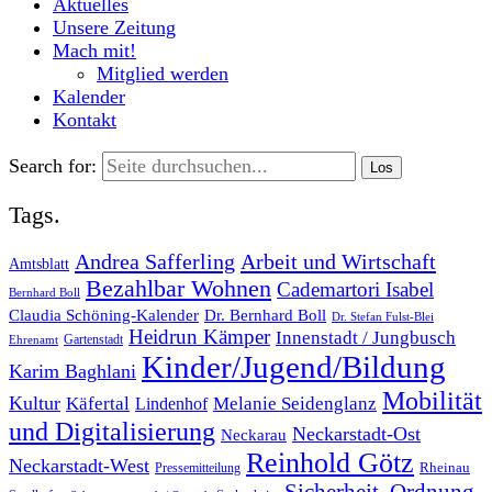
Aktuelles
Unsere Zeitung
Mach mit!
Mitglied werden
Kalender
Kontakt
Search for:
Tags.
Andrea Safferling
Arbeit und Wirtschaft
Amtsblatt
Bezahlbar Wohnen
Cademartori Isabel
Bernhard Boll
Dr. Bernhard Boll
Claudia Schöning-Kalender
Dr. Stefan Fulst-Blei
Heidrun Kämper
Innenstadt / Jungbusch
Gartenstadt
Ehrenamt
Kinder/Jugend/Bildung
Karim Baghlani
Mobilität
Kultur
Käfertal
Melanie Seidenglanz
Lindenhof
und Digitalisierung
Neckarstadt-Ost
Neckarau
Reinhold Götz
Neckarstadt-West
Rheinau
Pressemitteilung