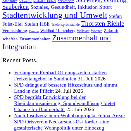
Sicherheit, Ordnung,
Sandhofen
Seckenheim
Schwetzingerstadt / Oststadt
Sauberkeit
Sport
Soziales, Gesundheit, Inklusion
Stadtentwicklung und Umwelt
Stefan
Thorsten Riehle
Stefan Höß
Fulst-Blei
Telefonsprechstunde
Veranstaltung
Zukunft
Waldhof / Luzenberg
Wallstadt
Wohnen
Vereine
Zusammenhalt und
schaffen
Zusammenhalten
Integration
Recent Posts.
Verlängerte Freibad-Öffnungszeiten stärken
Freizeitangebot in Sandhofen
31. Juli 2026
SPD drängt auf besseren Hitzeschutz und nimmt
Land in die Pflicht
24. Juli 2026
SPD begrüßt Entwicklung bei der
Rheindammsanierung: Spundwandlösung bietet
Chance für Baumerhalt
23. Juli 2026
Nach Insolvenz beim Wohnbauprojekt Felina-Areal:
SPD Ortsverein Neckarstadt-Ost fordert eine
gestalterische Wohnpolitik unter Einbezug