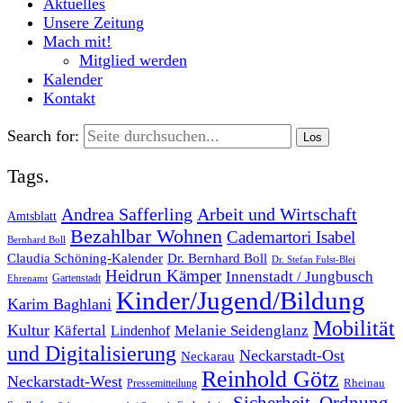
Aktuelles
Unsere Zeitung
Mach mit!
Mitglied werden
Kalender
Kontakt
Search for:
Tags.
Andrea Safferling
Arbeit und Wirtschaft
Amtsblatt
Bezahlbar Wohnen
Cademartori Isabel
Bernhard Boll
Dr. Bernhard Boll
Claudia Schöning-Kalender
Dr. Stefan Fulst-Blei
Heidrun Kämper
Innenstadt / Jungbusch
Gartenstadt
Ehrenamt
Kinder/Jugend/Bildung
Karim Baghlani
Mobilität
Kultur
Käfertal
Melanie Seidenglanz
Lindenhof
und Digitalisierung
Neckarstadt-Ost
Neckarau
Reinhold Götz
Neckarstadt-West
Rheinau
Pressemitteilung