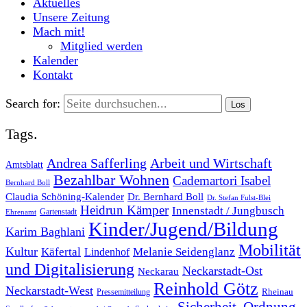
Aktuelles
Unsere Zeitung
Mach mit!
Mitglied werden
Kalender
Kontakt
Search for:
Tags.
Andrea Safferling
Arbeit und Wirtschaft
Amtsblatt
Bezahlbar Wohnen
Cademartori Isabel
Bernhard Boll
Dr. Bernhard Boll
Claudia Schöning-Kalender
Dr. Stefan Fulst-Blei
Heidrun Kämper
Innenstadt / Jungbusch
Gartenstadt
Ehrenamt
Kinder/Jugend/Bildung
Karim Baghlani
Mobilität
Kultur
Käfertal
Melanie Seidenglanz
Lindenhof
und Digitalisierung
Neckarstadt-Ost
Neckarau
Reinhold Götz
Neckarstadt-West
Rheinau
Pressemitteilung