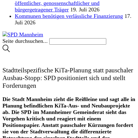
öffentlicher, genossenschaftlicher und
bürgergetragener Träger
19. Juli 2026
Kommunen benötigen verlässliche Finanzierung
17.
Juli 2026
Seite durchsuchen...
Stadtteilspezifische KiTa-Planung statt pauschaler
Ausbau-Stopp: SPD positioniert sich und stellt
Forderungen
Die Stadt Mannheim zieht die Reißleine und sagt alle in
Planung befindlichen KiTa-Aus- und Neubauprojekte
ab. Die SPD im Mannheimer Gemeinderat sieht das
Vorgehen kritisch und reagiert mit einem
Positionspapier. Anstatt pauschaler Kürzungen fordert
sie von der Stadtverwaltung die differenzierte
Betrachtung der einzelnen Stadtteile und der