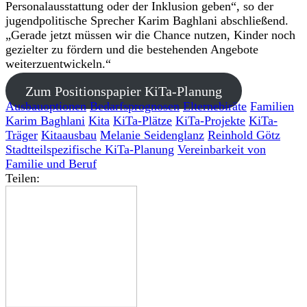
Personalausstattung oder der Inklusion geben“, so der
jugendpolitische Sprecher Karim Baghlani abschließend.
„Gerade jetzt müssen wir die Chance nutzen, Kinder noch
gezielter zu fördern und die bestehenden Angebote
weiterzuentwickeln.“
Zum Positionspapier KiTa-Planung
Ausbauoptionen
Bedarfsprognosen
Elternebiräte
Familien
Karim Baghlani
Kita
KiTa-Plätze
KiTa-Projekte
KiTa-
Träger
Kitaausbau
Melanie Seidenglanz
Reinhold Götz
Stadtteilspezifische KiTa-Planung
Vereinbarkeit von
Familie und Beruf
Teilen: