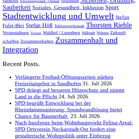
Sicherheit, Ordnung,
Sandhofen
Seckenheim
Schwetzingerstadt / Oststadt
Sauberkeit
Sport
Soziales, Gesundheit, Inklusion
Stadtentwicklung und Umwelt
Stefan
Thorsten Riehle
Stefan Höß
Fulst-Blei
Telefonsprechstunde
Veranstaltung
Zukunft
Waldhof / Luzenberg
Wallstadt
Wohnen
Vereine
Zusammenhalt und
schaffen
Zusammenhalten
Integration
Recent Posts.
Verlängerte Freibad-Öffnungszeiten stärken
Freizeitangebot in Sandhofen
31. Juli 2026
SPD drängt auf besseren Hitzeschutz und nimmt
Land in die Pflicht
24. Juli 2026
SPD begrüßt Entwicklung bei der
Rheindammsanierung: Spundwandlösung bietet
Chance für Baumerhalt
23. Juli 2026
Nach Insolvenz beim Wohnbauprojekt Felina-Areal:
SPD Ortsverein Neckarstadt-Ost fordert eine
gestalterische Wohnpolitik unter Einbezug