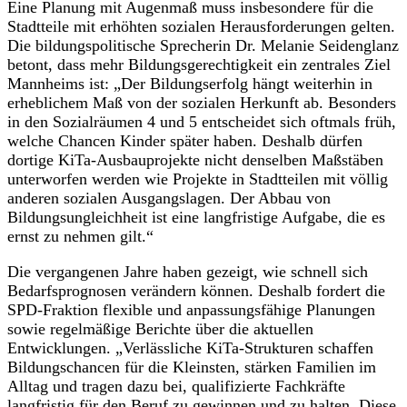
Eine Planung mit Augenmaß muss insbesondere für die
Stadtteile mit erhöhten sozialen Herausforderungen gelten.
Die bildungspolitische Sprecherin Dr. Melanie Seidenglanz
betont, dass mehr Bildungsgerechtigkeit ein zentrales Ziel
Mannheims ist: „Der Bildungserfolg hängt weiterhin in
erheblichem Maß von der sozialen Herkunft ab. Besonders
in den Sozialräumen 4 und 5 entscheidet sich oftmals früh,
welche Chancen Kinder später haben. Deshalb dürfen
dortige KiTa-Ausbauprojekte nicht denselben Maßstäben
unterworfen werden wie Projekte in Stadtteilen mit völlig
anderen sozialen Ausgangslagen. Der Abbau von
Bildungsungleichheit ist eine langfristige Aufgabe, die es
ernst zu nehmen gilt.“
Die vergangenen Jahre haben gezeigt, wie schnell sich
Bedarfsprognosen verändern können. Deshalb fordert die
SPD-Fraktion flexible und anpassungsfähige Planungen
sowie regelmäßige Berichte über die aktuellen
Entwicklungen. „Verlässliche KiTa-Strukturen schaffen
Bildungschancen für die Kleinsten, stärken Familien im
Alltag und tragen dazu bei, qualifizierte Fachkräfte
langfristig für den Beruf zu gewinnen und zu halten. Diese