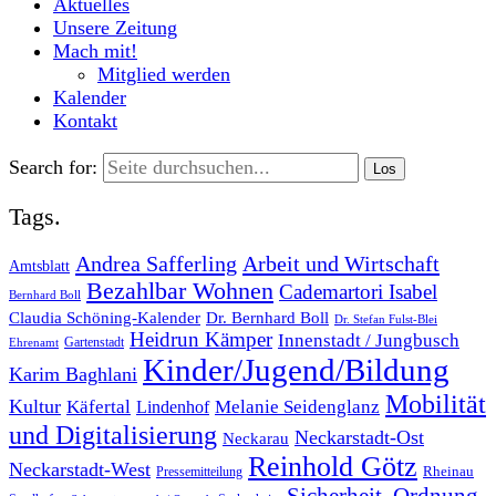
Aktuelles
Unsere Zeitung
Mach mit!
Mitglied werden
Kalender
Kontakt
Search for:
Tags.
Andrea Safferling
Arbeit und Wirtschaft
Amtsblatt
Bezahlbar Wohnen
Cademartori Isabel
Bernhard Boll
Dr. Bernhard Boll
Claudia Schöning-Kalender
Dr. Stefan Fulst-Blei
Heidrun Kämper
Innenstadt / Jungbusch
Gartenstadt
Ehrenamt
Kinder/Jugend/Bildung
Karim Baghlani
Mobilität
Kultur
Käfertal
Melanie Seidenglanz
Lindenhof
und Digitalisierung
Neckarstadt-Ost
Neckarau
Reinhold Götz
Neckarstadt-West
Rheinau
Pressemitteilung