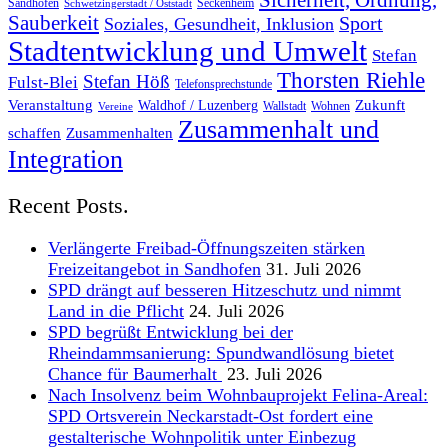
Sicherheit, Ordnung,
Sandhofen
Seckenheim
Schwetzingerstadt / Oststadt
Sauberkeit
Sport
Soziales, Gesundheit, Inklusion
Stadtentwicklung und Umwelt
Stefan
Thorsten Riehle
Stefan Höß
Fulst-Blei
Telefonsprechstunde
Veranstaltung
Zukunft
Waldhof / Luzenberg
Wallstadt
Wohnen
Vereine
Zusammenhalt und
schaffen
Zusammenhalten
Integration
Recent Posts.
Verlängerte Freibad-Öffnungszeiten stärken
Freizeitangebot in Sandhofen
31. Juli 2026
SPD drängt auf besseren Hitzeschutz und nimmt
Land in die Pflicht
24. Juli 2026
SPD begrüßt Entwicklung bei der
Rheindammsanierung: Spundwandlösung bietet
Chance für Baumerhalt
23. Juli 2026
Nach Insolvenz beim Wohnbauprojekt Felina-Areal:
SPD Ortsverein Neckarstadt-Ost fordert eine
gestalterische Wohnpolitik unter Einbezug