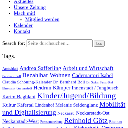
Aktuelles
Unsere Zeitung
Mach mit!
Mitglied werden
Kalender
Kontakt
Search for:
Tags.
Andrea Safferling
Arbeit und Wirtschaft
Amtsblatt
Bezahlbar Wohnen
Cademartori Isabel
Bernhard Boll
Dr. Bernhard Boll
Claudia Schöning-Kalender
Dr. Stefan Fulst-Blei
Heidrun Kämper
Innenstadt / Jungbusch
Gartenstadt
Ehrenamt
Kinder/Jugend/Bildung
Karim Baghlani
Mobilität
Kultur
Käfertal
Melanie Seidenglanz
Lindenhof
und Digitalisierung
Neckarstadt-Ost
Neckarau
Reinhold Götz
Neckarstadt-West
Rheinau
Pressemitteilung