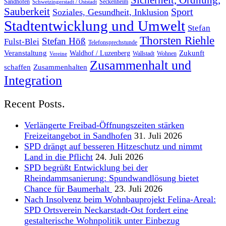
Sicherheit, Ordnung,
Sandhofen
Seckenheim
Schwetzingerstadt / Oststadt
Sauberkeit
Sport
Soziales, Gesundheit, Inklusion
Stadtentwicklung und Umwelt
Stefan
Thorsten Riehle
Stefan Höß
Fulst-Blei
Telefonsprechstunde
Veranstaltung
Zukunft
Waldhof / Luzenberg
Wallstadt
Wohnen
Vereine
Zusammenhalt und
schaffen
Zusammenhalten
Integration
Recent Posts.
Verlängerte Freibad-Öffnungszeiten stärken
Freizeitangebot in Sandhofen
31. Juli 2026
SPD drängt auf besseren Hitzeschutz und nimmt
Land in die Pflicht
24. Juli 2026
SPD begrüßt Entwicklung bei der
Rheindammsanierung: Spundwandlösung bietet
Chance für Baumerhalt
23. Juli 2026
Nach Insolvenz beim Wohnbauprojekt Felina-Areal:
SPD Ortsverein Neckarstadt-Ost fordert eine
gestalterische Wohnpolitik unter Einbezug