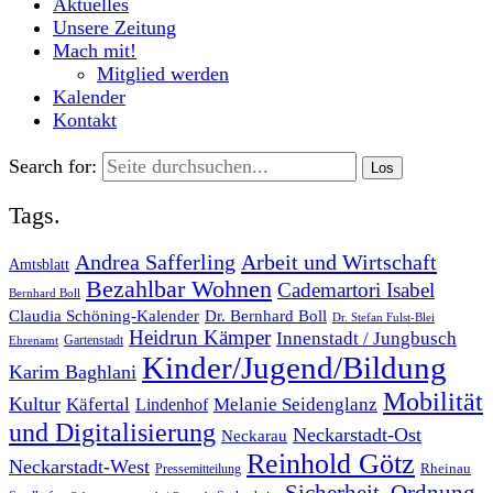
Aktuelles
Unsere Zeitung
Mach mit!
Mitglied werden
Kalender
Kontakt
Search for:
Tags.
Andrea Safferling
Arbeit und Wirtschaft
Amtsblatt
Bezahlbar Wohnen
Cademartori Isabel
Bernhard Boll
Dr. Bernhard Boll
Claudia Schöning-Kalender
Dr. Stefan Fulst-Blei
Heidrun Kämper
Innenstadt / Jungbusch
Gartenstadt
Ehrenamt
Kinder/Jugend/Bildung
Karim Baghlani
Mobilität
Kultur
Käfertal
Melanie Seidenglanz
Lindenhof
und Digitalisierung
Neckarstadt-Ost
Neckarau
Reinhold Götz
Neckarstadt-West
Rheinau
Pressemitteilung