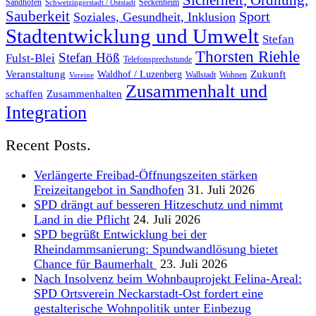
Sicherheit, Ordnung,
Sandhofen
Seckenheim
Schwetzingerstadt / Oststadt
Sauberkeit
Sport
Soziales, Gesundheit, Inklusion
Stadtentwicklung und Umwelt
Stefan
Thorsten Riehle
Stefan Höß
Fulst-Blei
Telefonsprechstunde
Veranstaltung
Zukunft
Waldhof / Luzenberg
Wallstadt
Wohnen
Vereine
Zusammenhalt und
schaffen
Zusammenhalten
Integration
Recent Posts.
Verlängerte Freibad-Öffnungszeiten stärken
Freizeitangebot in Sandhofen
31. Juli 2026
SPD drängt auf besseren Hitzeschutz und nimmt
Land in die Pflicht
24. Juli 2026
SPD begrüßt Entwicklung bei der
Rheindammsanierung: Spundwandlösung bietet
Chance für Baumerhalt
23. Juli 2026
Nach Insolvenz beim Wohnbauprojekt Felina-Areal:
SPD Ortsverein Neckarstadt-Ost fordert eine
gestalterische Wohnpolitik unter Einbezug