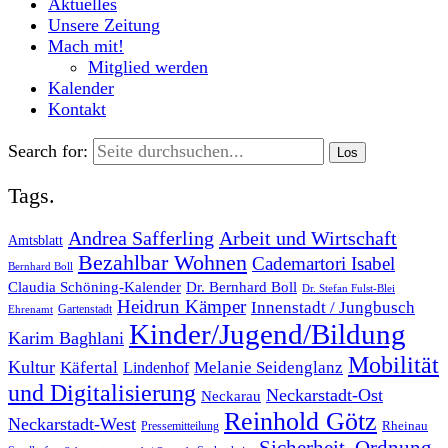
Aktuelles
Unsere Zeitung
Mach mit!
Mitglied werden
Kalender
Kontakt
Search for:
Tags.
Andrea Safferling
Arbeit und Wirtschaft
Amtsblatt
Bezahlbar Wohnen
Cademartori Isabel
Bernhard Boll
Dr. Bernhard Boll
Claudia Schöning-Kalender
Dr. Stefan Fulst-Blei
Heidrun Kämper
Innenstadt / Jungbusch
Gartenstadt
Ehrenamt
Kinder/Jugend/Bildung
Karim Baghlani
Mobilität
Kultur
Käfertal
Melanie Seidenglanz
Lindenhof
und Digitalisierung
Neckarstadt-Ost
Neckarau
Reinhold Götz
Neckarstadt-West
Rheinau
Pressemitteilung