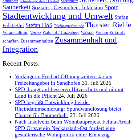
Sicherheit, Ordnung,
Sandhofen
Seckenheim
Schwetzingerstadt / Oststadt
Sauberkeit
Sport
Soziales, Gesundheit, Inklusion
Stadtentwicklung und Umwelt
Stefan
Thorsten Riehle
Stefan Höß
Fulst-Blei
Telefonsprechstunde
Veranstaltung
Zukunft
Waldhof / Luzenberg
Wallstadt
Wohnen
Vereine
Zusammenhalt und
schaffen
Zusammenhalten
Integration
Recent Posts.
Verlängerte Freibad-Öffnungszeiten stärken
Freizeitangebot in Sandhofen
31. Juli 2026
SPD drängt auf besseren Hitzeschutz und nimmt
Land in die Pflicht
24. Juli 2026
SPD begrüßt Entwicklung bei der
Rheindammsanierung: Spundwandlösung bietet
Chance für Baumerhalt
23. Juli 2026
Nach Insolvenz beim Wohnbauprojekt Felina-Areal:
SPD Ortsverein Neckarstadt-Ost fordert eine
gestalterische Wohnpolitik unter Einbezug