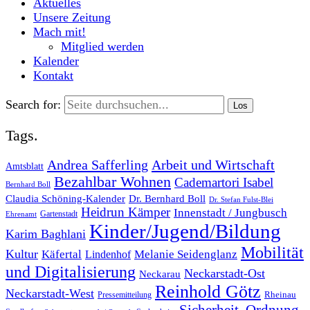
Aktuelles
Unsere Zeitung
Mach mit!
Mitglied werden
Kalender
Kontakt
Search for:
Tags.
Andrea Safferling
Arbeit und Wirtschaft
Amtsblatt
Bezahlbar Wohnen
Cademartori Isabel
Bernhard Boll
Dr. Bernhard Boll
Claudia Schöning-Kalender
Dr. Stefan Fulst-Blei
Heidrun Kämper
Innenstadt / Jungbusch
Gartenstadt
Ehrenamt
Kinder/Jugend/Bildung
Karim Baghlani
Mobilität
Kultur
Käfertal
Melanie Seidenglanz
Lindenhof
und Digitalisierung
Neckarstadt-Ost
Neckarau
Reinhold Götz
Neckarstadt-West
Rheinau
Pressemitteilung