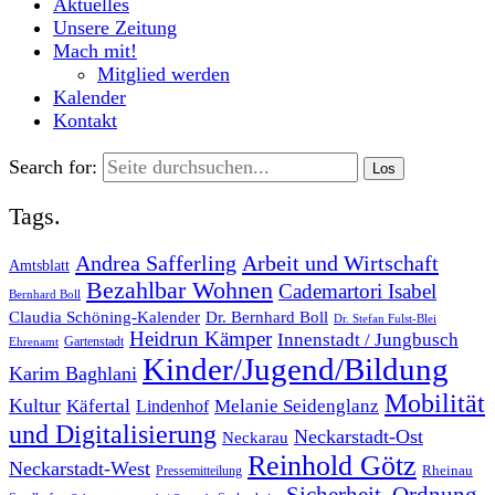
Aktuelles
Unsere Zeitung
Mach mit!
Mitglied werden
Kalender
Kontakt
Search for:
Tags.
Andrea Safferling
Arbeit und Wirtschaft
Amtsblatt
Bezahlbar Wohnen
Cademartori Isabel
Bernhard Boll
Dr. Bernhard Boll
Claudia Schöning-Kalender
Dr. Stefan Fulst-Blei
Heidrun Kämper
Innenstadt / Jungbusch
Gartenstadt
Ehrenamt
Kinder/Jugend/Bildung
Karim Baghlani
Mobilität
Kultur
Käfertal
Melanie Seidenglanz
Lindenhof
und Digitalisierung
Neckarstadt-Ost
Neckarau
Reinhold Götz
Neckarstadt-West
Rheinau
Pressemitteilung