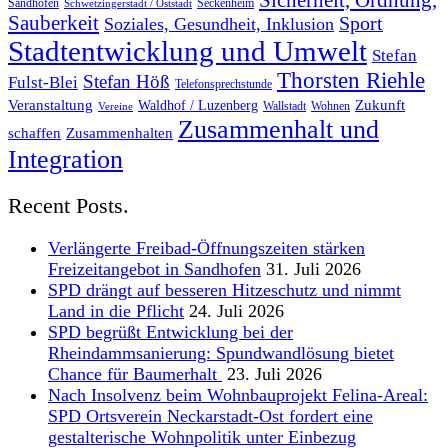
Sicherheit, Ordnung,
Sandhofen
Seckenheim
Schwetzingerstadt / Oststadt
Sauberkeit
Sport
Soziales, Gesundheit, Inklusion
Stadtentwicklung und Umwelt
Stefan
Thorsten Riehle
Stefan Höß
Fulst-Blei
Telefonsprechstunde
Veranstaltung
Zukunft
Waldhof / Luzenberg
Wallstadt
Wohnen
Vereine
Zusammenhalt und
schaffen
Zusammenhalten
Integration
Recent Posts.
Verlängerte Freibad-Öffnungszeiten stärken
Freizeitangebot in Sandhofen
31. Juli 2026
SPD drängt auf besseren Hitzeschutz und nimmt
Land in die Pflicht
24. Juli 2026
SPD begrüßt Entwicklung bei der
Rheindammsanierung: Spundwandlösung bietet
Chance für Baumerhalt
23. Juli 2026
Nach Insolvenz beim Wohnbauprojekt Felina-Areal:
SPD Ortsverein Neckarstadt-Ost fordert eine
gestalterische Wohnpolitik unter Einbezug